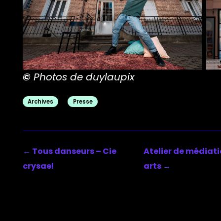
©
Photos de duylaupix
Archives
Presse
←
Tous danseurs – Cie
Atelier de médiati
crysael
arts
→