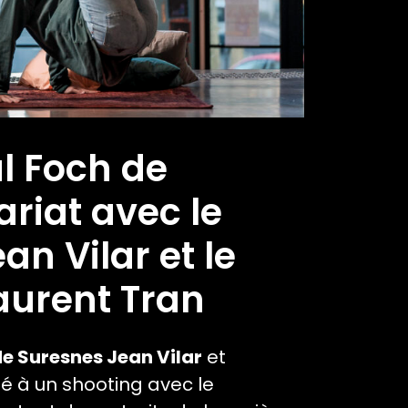
al Foch de
riat avec le
n Vilar et le
aurent Tran
de Suresnes Jean Vilar
et
ipé à un shooting avec le